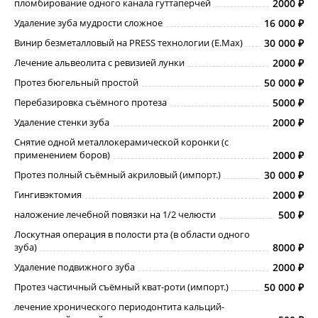
пломбирование одного канала гуттаперчей
2000
Удаление зуба мудрости сложное
16 000
Винир безметалловый на PRESS технологии (E.Max)
30 000
Лечение альвеолита с ревизией лунки
2000
Протез бюгельный простой
50 000
Перебазировка съёмного протеза
5000
Удаление стенки зуба
2000
Снятие одной металлокерамической коронки (с
применением боров)
2000
Протез полный съёмный акриловый (импорт.)
30 000
Гингивэктомия
2000
наложение лечебной повязки на 1/2 челюсти
500
Лоскутная операция в полости рта (в области одного
зуба)
8000
Удаление подвижного зуба
2000
Протез частичный съёмный кват-роти (импорт.)
50 000
лечение хронического периодонтита кальций-