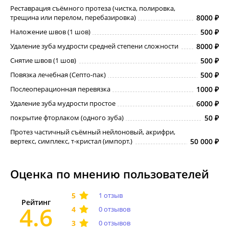
Реставрация съёмного протеза (чистка, полировка,
трещина или перелом, перебазировка)
8000
Наложение швов (1 шов)
500
Удаление зуба мудрости средней степени сложности
8000
Снятие швов (1 шов)
500
Повязка лечебная (Септо-пак)
500
Послеоперационная перевязка
1000
Удаление зуба мудрости простое
6000
покрытие фторлаком (одного зуба)
50
Протез частичный съёмный нейлоновый, акрифри,
вертекс, симплекс, т-кристал (импорт.)
50 000
Оценка по мнению пользователей
1 отзыв
Рейтинг
4.6
0 отзывов
0 отзывов