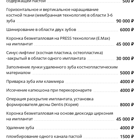
содержащей пастой
500
Горизонтальное и вертикальное наращивание
костной ткани (мембранная технология) в области 3-6
зуба
90 000
Шинирование в области двух зубов
6000
Коронка безметалловая на PRESS технологии (E.Max)
на имплантат
45 000
Синус-лифтинг (костная пластика, остеопластика)
-закрытый в области одного имплантата
30 000
Заполнение лунки удаленного зуба костнопластическим
материалом
5000
Приварка зуба или кламмера
4000
Иссечение капюшона при перекоронарите
4000
Операция раскрытие имплантата, установка
формирователя десны Dentis (Корея)
8000
Коронка безметалловая на основе диоксида циркония
на имплантат
45 000
Удаление зуба
4000
пломбирование одного канала пастой
1500