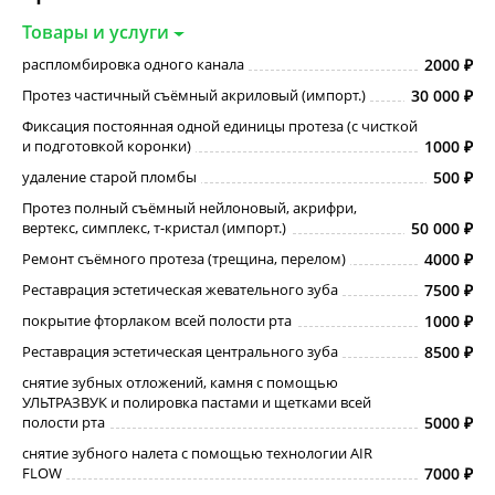
Товары и услуги
распломбировка одного канала
2000
Протез частичный съёмный акриловый (импорт.)
30 000
Фиксация постоянная одной единицы протеза (с чисткой
и подготовкой коронки)
1000
удаление старой пломбы
500
Протез полный съёмный нейлоновый, акрифри,
вертекс, симплекс, т-кристал (импорт.)
50 000
Ремонт съёмного протеза (трещина, перелом)
4000
Реставрация эстетическая жевательного зуба
7500
покрытие фторлаком всей полости рта
1000
Реставрация эстетическая центрального зуба
8500
снятие зубных отложений, камня с помощью
УЛЬТРАЗВУК и полировка пастами и щетками всей
полости рта
5000
снятие зубного налета с помощью технологии AIR
FLOW
7000