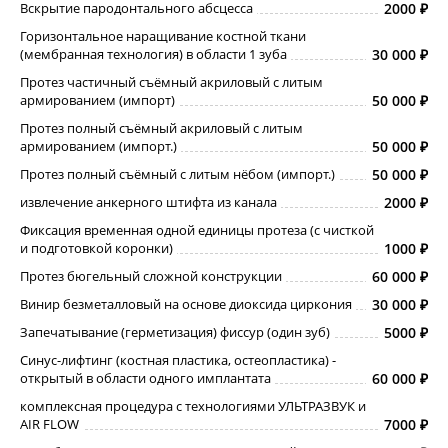
Вскрытие пародонтального абсцесса
2000
Горизонтальное наращивание костной ткани
(мембранная технология) в области 1 зуба
30 000
Протез частичный съёмный акриловый с литым
армированием (импорт)
50 000
Протез полный съёмный акриловый с литым
армированием (импорт.)
50 000
Протез полный съёмный с литым нёбом (импорт.)
50 000
извлечение анкерного штифта из канала
2000
Фиксация временная одной единицы протеза (с чисткой
и подготовкой коронки)
1000
Протез бюгельный сложной конструкции
60 000
Винир безметалловый на основе диоксида циркония
30 000
Запечатывание (герметизация) фиссур (один зуб)
5000
Синус-лифтинг (костная пластика, остеопластика) -
открытый в области одного имплантата
60 000
комплексная процедура с технологиями УЛЬТРАЗВУК и
AIR FLOW
7000